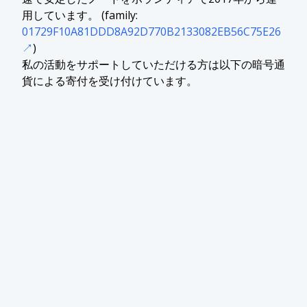
用しています。 (family:
01729F10A81DDD8A92D770B2133082EB56C75E26
)
私の活動をサポートしていただける方は以下の暗号通
貨による寄付を受け付けています。
Bitcoin:
13V4FFMGszW1mzskNkbC3UTcrRQKaD
rBiC
Ethereum:
0x5880366E7f9B91F04067B2d99
8Cb483e7d2De47A
Litecoin:
LQzsDtaoLvzLp26ScU6yZzuzpixDy
ZDmrL
Monero:
4AQ9z4dqrg38GRzREwJrSWd3EeEzb
xYVhZiXcPqmspnULmKofYFLdGjZwRVgMjpru
2e3sM6CZWQRYg6SoDjCNNmuEarkFvs
TRON:
TWHtdmBqkeDKDVAqfmfi41m1Z2XB93
mHWV
Polygon:
0xa1d7d9f451f1d087ac0150677b9